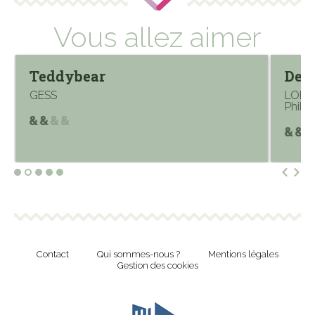
Vous allez aimer
Teddybear
Deli
GESS
LOB, 
Phili
Contact
Qui sommes-nous ?
Mentions légales
Gestion des cookies