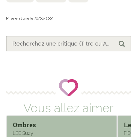
Mise en ligne le 30/06/2009
Vous allez aimer
Ombres
Les 
LEE Suzy
FISCH