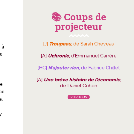
📚 Coups de
projecteur
[J]
Troupeau
, de Sarah Cheveau
 à
s
[A]
Uchronie
, d’Emmanuel Carrère
[HC]
N’ajouter rien
, de Fabrice Chillet
c
[A]
Une brève histoire de l’économie
,
ne
de Daniel Cohen
 au
VOIR TOUS
e.
y