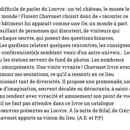
ifficile de parler du Louvre : un tel château, le musée le
 monde ! Florent Chavouet choisit donc de « raconter ce
 Le bâtiment lui apparaît comme une île, un monde à part.
illant de personnes qui discutent, de visiteurs qui
haque oeuvre, qui posent des questions bizarres,
Les gardiens relatent quelques rencontres, les consignes
s conférencier(e)s semblent venir d’un autre univers… Le
u les statues servent de fond de photos. Les nombreux
t omniprésents. Une visite vivante ! Chavouet livre ave
mour ses sensations, ce qu’il a ressenti en ce lieu
issant tant de diversités. Il propose une promenade, u
e d’imagination, souvent décalée ou déroutante, à saisir
ins rendent avec vivacité et amusement son point de vu
 ne faut pas attendre dans ce livre un catalogue
 oeuvres présentes au Louvre. À la suite de Bilal, de Créc
havouet apporte sa vision du lieu. (A.D. et P.P.)