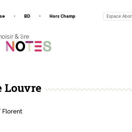
se
BD
Hors Champ
Espace Abo
oisir & lire
le Louvre
Florent