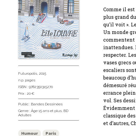
Comme il est d
plus grand du
qu’il voit ».
Un monde grou
commentent c
inattendues. 
respecter. Le
vases grecs o
escaliers son
Futuropolis
, 2015
beaucoup d’hu
n.p. pages
démesuré réun
ISBN : 9782350315270
errance plein
Prix : 20 €
vol. Ses dess
Public :
Bandes Dessinées
Évidemment il
Genre :
Âge 15 ans et plus
,
BD
classique des
Adultes
et d’autres, C
Humour
Paris