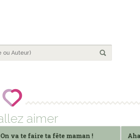
allez aimer
On va te faire ta fête maman !
Aha