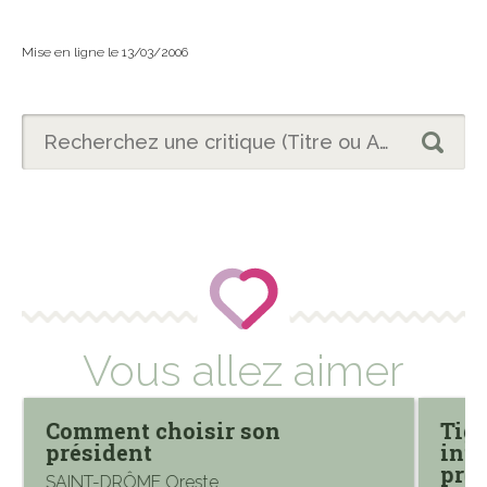
Mise en ligne le 13/03/2006
Vous allez aimer
Comment choisir son
Tigr
président
inti
prés
SAINT-DRÔME Oreste