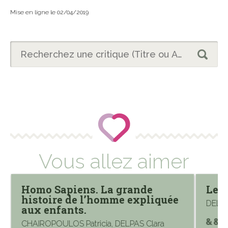
Mise en ligne le 02/04/2019
Vous allez aimer
Homo Sapiens. La grande
Les
histoire de l’homme expliquée
DELPA
aux enfants.
CHAIROPOULOS Patricia, DELPAS Clara