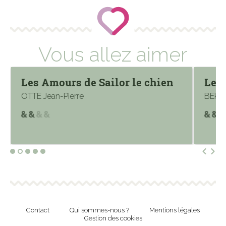
Vous allez aimer
Les Amours de Sailor le chien
Les
OTTE Jean-Pierre
BEKO
Contact
Qui sommes-nous ?
Mentions légales
Gestion des cookies