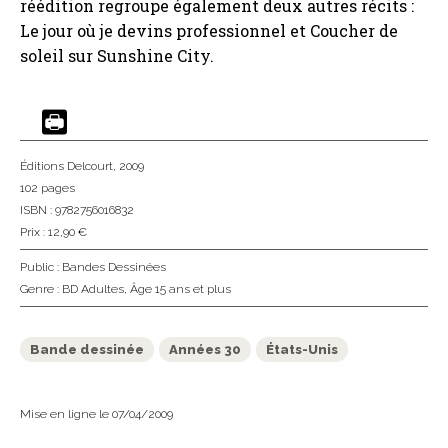
réédition regroupe également deux autres récits :
Le jour où je devins professionnel et Coucher de
soleil sur Sunshine City.
Éditions Delcourt
, 2009
102 pages
ISBN : 9782756016832
Prix : 12,90 €
Public :
Bandes Dessinées
Genre :
BD Adultes
,
Âge 15 ans et plus
Bande dessinée
Années 30
États-Unis
Mise en ligne le 07/04/2009