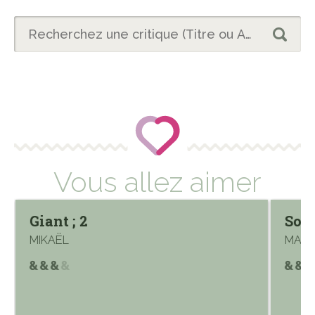
Vous allez aimer
Giant ; 2
Sous
MIKAËL
MALÈ