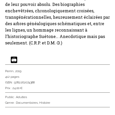
de leur pouvoir absolu. Des biographies
enchevêtrées, chronologiquement croisées,
transgénérationnelles, heureusement éclairées par
des arbres généalogiques schématiques et, entre
les lignes, un hommage reconnaissant à
l’historiographe Suétone… Anecdotique mais pas
seulement. (C.R.P. et D.M.-D.)
Perrin
, 2019
412 pages
ISBN : 9782262074388
Prix : 24,00 €
Public :
Adultes
Genre :
Documentaires
,
Histoire