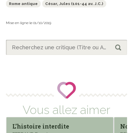
Rome antique
César, Jules (101-44 av. J.C.)
Mise en ligne le 01/10/2019
Vous allez aimer
L’histoire interdite
Nos 