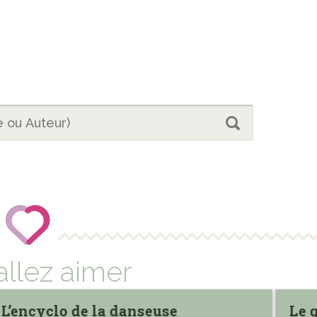
allez aimer
L’encyclo de la danseuse
Le 