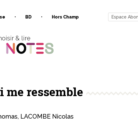
se
BD
Hors Champ
Espace Abo
oisir & lire
ui me ressemble
homas
,
LACOMBE Nicolas