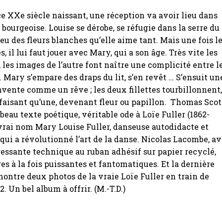
 ce XXe siècle naissant, une réception va avoir lieu dans
 bourgeoise. Louise se dérobe, se réfugie dans la serre du
ieu des fleurs blanches qu’elle aime tant. Mais une fois l
s, il lui faut jouer avec Mary, qui a son âge. Très vite les
, les images de l’autre font naître une complicité entre l
. Mary s’empare des draps du lit, s’en revêt … S’ensuit un
invente comme un rêve ; les deux fillettes tourbillonnent
n faisant qu’une, devenant fleur ou papillon. Thomas Scot
beau texte poétique, véritable ode à Loïe Fuller (1862-
 vrai nom Mary Louise Fuller, danseuse autodidacte et
qui a révolutionné l’art de la danse. Nicolas Lacombe, a
ressante technique au ruban adhésif sur papier recyclé,
es à la fois puissantes et fantomatiques. Et la dernière
ontre deux photos de la vraie Loïe Fuller en train de
. Un bel album à offrir. (M.-T.D.)