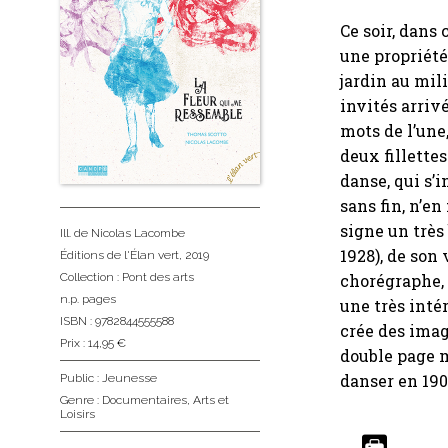
Ce soir, dans
une propriété
jardin au mil
invités arrivé
mots de l’une
deux fillettes
danse, qui s’
sans fin, n’e
signe un très 
Ill. de Nicolas Lacombe
1928), de son
Éditions de l'Élan vert
, 2019
chorégraphe, 
Collection :
Pont des arts
n.p. pages
une très inté
ISBN : 9782844555588
crée des imag
Prix : 14,95 €
double page m
danser en 1902
Public :
Jeunesse
Genre :
Documentaires
,
Arts et
Loisirs