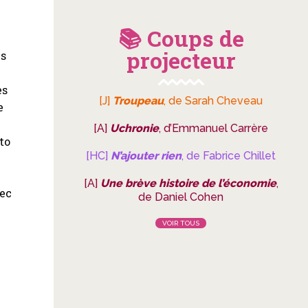
📚 Coups de
projecteur
es
es
[J]
Troupeau
, de Sarah Cheveau
e
,
[A]
Uchronie
, d’Emmanuel Carrère
to
[HC]
N’ajouter rien
, de Fabrice Chillet
[A]
Une brève histoire de l’économie
,
vec
de Daniel Cohen
VOIR TOUS