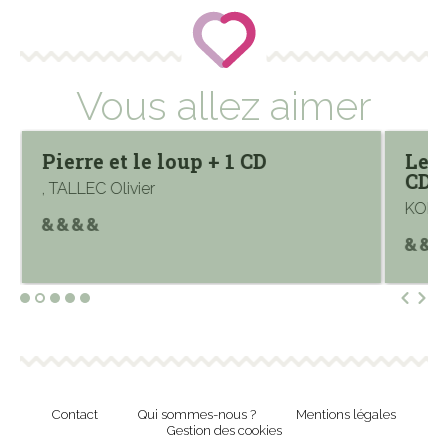
Vous allez aimer
Pierre et le loup + 1 CD
Les
CD
, TALLEC Olivier
KOPP
Contact
Qui sommes-nous ?
Mentions légales
Gestion des cookies