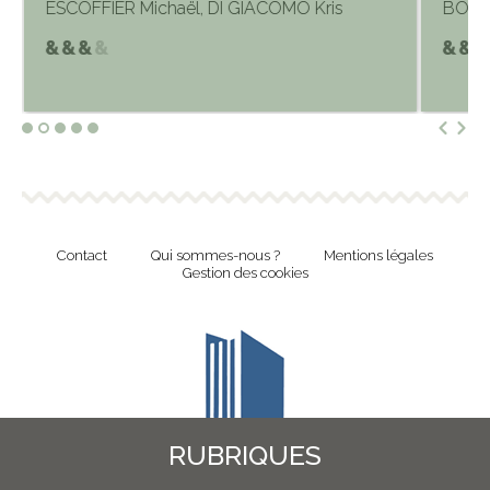
ESCOFFIER Michaël, DI GIACOMO Kris
BOURG
Contact
Qui sommes-nous ?
Mentions légales
Gestion des cookies
RUBRIQUES
Revue en ligne de l'Union Nationale Culture et Bibliothèques Pour Tous