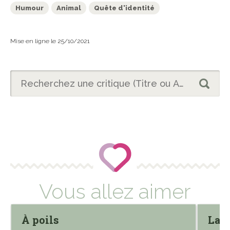
Humour
Animal
Quête d'identité
Mise en ligne le 25/10/2021
Vous allez aimer
À poils
La c