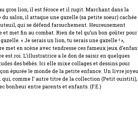
u gros lion, il est féroce et il rugit. Marchant dans la
 du salon, il attaque une gazelle (sa petite soeur) cachée
fauteuil, qui se défend farouchement. Heureusement
et met fin au combat. Rien de tel qu’un bon goûter pour
 gazelle. « Je serais un lion, tu serais une gazelle ! »,
re met en scène avec tendresse ces fameux jeux d’enfan
e est roi. L’illustratrice a le don de saisir en quelques
itudes des bébés. Ici elle mixe collages et dessins pour
çon épurée le monde de la petite enfance. Un livre joye
qui, comme l’ autre titre de la collection (Petit ouistiti),
ec bonheur entre parents et enfants. (F.E.)