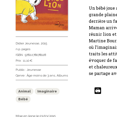
Un bébé joue a
grande plaine
derrière un 
Maman arrive 
réunir lion et
Martine Bour
Didier Jeunesse
, 2015
où l’imaginair
n.p. pages
traits les att
ISBN : 9782278078028
évoquer de fa
Prix : 11,10 €
et chaleureux 
Public :
Jeunesse
se partage av
Genre :
Âge moins de 3 ans
,
Albums
Animal
Imaginaire
Bébé
Mise en ligne le 03/03/2015