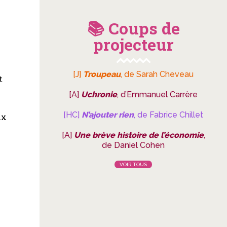
📚 Coups de
projecteur
[J]
Troupeau
, de Sarah Cheveau
t
[A]
Uchronie
, d’Emmanuel Carrère
[HC]
N’ajouter rien
, de Fabrice Chillet
ux
[A]
Une brève histoire de l’économie
,
de Daniel Cohen
VOIR TOUS