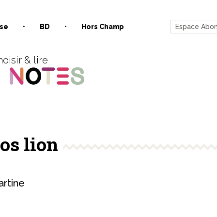
se
BD
Hors Champ
Espace Abo
oisir & lire
os lion
rtine