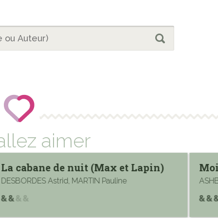
allez aimer
La cabane de nuit (Max et Lapin)
Moi 
DESBORDES Astrid, MARTIN Pauline
ASHB