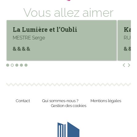
Vous allez aimer
La Lumière et l’Oubli
Kat
MESTRE Serge
RUFIN
Contact
Qui sommes-nous ?
Mentions légales
Gestion des cookies