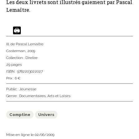
Les deux livrets sont illustrés gaiement par Pascal
Lemaître.
Ill. de Pascal Lemaître
Casterman
, 2009
Collection :
Direlire
29 pages
ISBN : 9782203022027
Prix : 6 €
Public :
Jeunesse
Genre :
Documentaires
,
Arts et Loisirs
Comptine
Univers
Mise en ligne le 02/06/2009