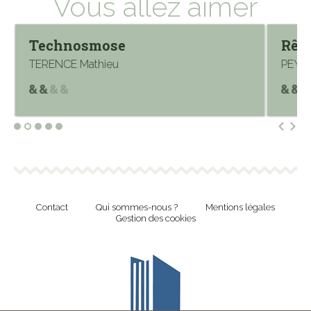
Vous allez aimer
Technosmose
Rêv
TERENCE Mathieu
PEYR
Contact
Qui sommes-nous ?
Mentions légales
Gestion des cookies