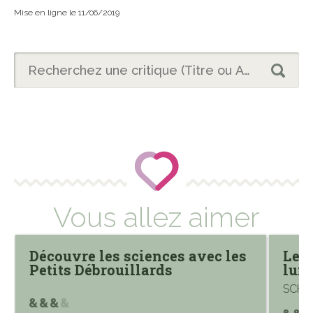
Mise en ligne le 11/06/2019
Vous allez aimer
Découvre les sciences avec les
Le L
Petits Débrouillards
lum
SCHUH