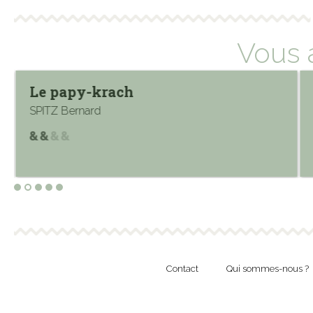
Vous 
Le papy-krach
SPITZ Bernard
Contact
Qui sommes-nous ?