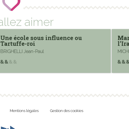
allez aimer
Une école sous influence ou
Mar
Tartuffe-roi
l’I
BRIGHELLI Jean-Paul
MICH
Mentions légales
Gestion des cookies