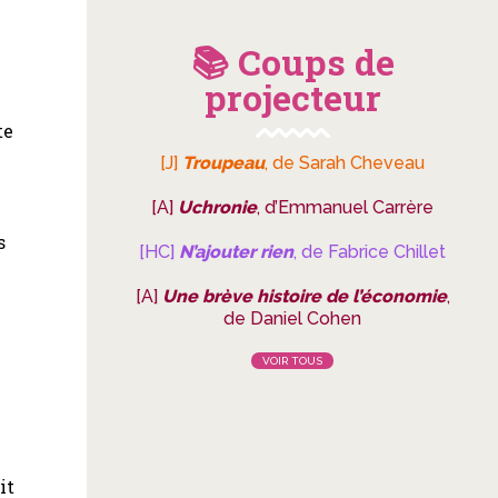
📚 Coups de
projecteur
te
[J]
Troupeau
, de Sarah Cheveau
[A]
Uchronie
, d’Emmanuel Carrère
s
[HC]
N’ajouter rien
, de Fabrice Chillet
[A]
Une brève histoire de l’économie
,
de Daniel Cohen
VOIR TOUS
it