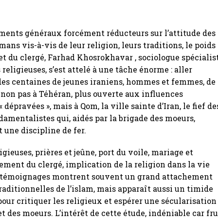
ments généraux forcément réducteurs sur l’attitude des
ans vis-à-vis de leur religion, leurs traditions, le poids
 et du clergé, Farhad Khosrokhavar , sociologue spécialis
religieuses, s’est attelé à une tâche énorme : aller
des centaines de jeunes iraniens, hommes et femmes, de
 non pas à Téhéran, plus ouverte aux influences
 dépravées », mais à Qom, la ville sainte d’Iran, le fief de
damentalistes qui, aidés par la brigade des moeurs,
une discipline de fer.
gieuses, prières et jeûne, port du voile, mariage et
gement du clergé, implication de la religion dans la vie
es témoignages montrent souvent un grand attachement
raditionnelles de l’islam, mais apparaît aussi un timide
r critiquer les religieux et espérer une sécularisation
et des moeurs. L’intérêt de cette étude, indéniable car fru