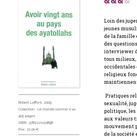
Loin des juge
jeunes musulm
de la famille
des questions 
interviewer 
tous milieux,
occidentales «
religieux fon
maintiennent 
Pratiques reli
sexualité, ju
Robert Laffont
, 2009
Collection :
Le monde comme il va
politique, l
405 pages
aux valeurs t
ISBN : 9782221110898
mouvement pou
Prix : 21,00 €
de la société 