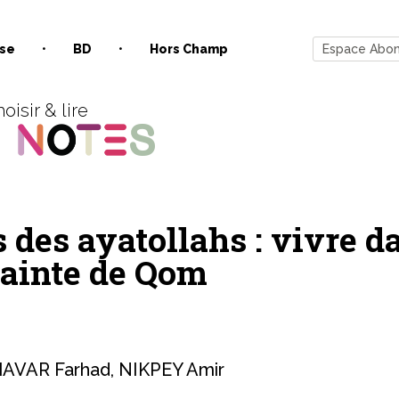
se
BD
Hors Champ
Espace Abo
oisir & lire
 des ayatollahs : vivre d
 sainte de Qom
AVAR Farhad
,
NIKPEY Amir