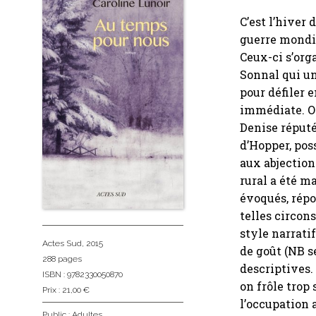
C’est l’hiver
guerre mondia
Ceux-ci s’or
Sonnal qui uni
pour défiler 
immédiate. On
Denise réput
d’Hopper, poss
aux abjection
rural a été ma
évoqués, rép
telles circon
style narrati
Actes Sud
, 2015
de goût (NB s
288 pages
descriptives. 
ISBN : 9782330050870
on frôle trop
Prix : 21,00 €
l’occupation 
Public :
Adultes