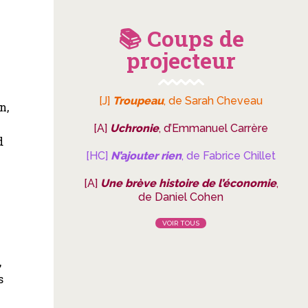
📚 Coups de
.
projecteur
[J]
Troupeau
, de Sarah Cheveau
n,
[A]
Uchronie
, d’Emmanuel Carrère
d
[HC]
N’ajouter rien
, de Fabrice Chillet
[A]
Une brève histoire de l’économie
,
de Daniel Cohen
VOIR TOUS
e
,
s