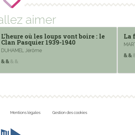
allez aimer
L’heure où les loups vont boire : le
La 
Clan Pasquier 1939-1940
MART
DUHAMEL Jérôme
Mentions légales
Gestion des cookies