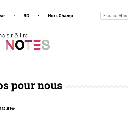
se
BD
Hors Champ
Espace Abo
oisir & lire
s pour nous
oline