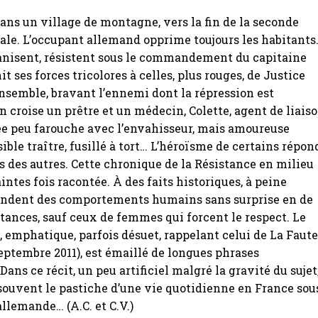
 dans un village de montagne, vers la fin de la seconde
le. L’occupant allemand opprime toujours les habitants
ganisent, résistent sous le commandement du capitaine
t ses forces tricolores à celles, plus rouges, de Justice
ensemble, bravant l’ennemi dont la répression est
 croise un prêtre et un médecin, Colette, agent de liaiso
ée peu farouche avec l’envahisseur, mais amoureuse
ible traître, fusillé à tort… L’héroïsme de certains répon
s des autres. Cette chronique de la Résistance en milieu
intes fois racontée. À des faits historiques, à peine
ondent des comportements humains sans surprise en de
stances, sauf ceux de femmes qui forcent le respect. Le
f, emphatique, parfois désuet, rappelant celui de La Faut
eptembre 2011), est émaillé de longues phrases
Dans ce récit, un peu artificiel malgré la gravité du sujet
 souvent le pastiche d’une vie quotidienne en France sou
allemande… (A.C. et C.V.)