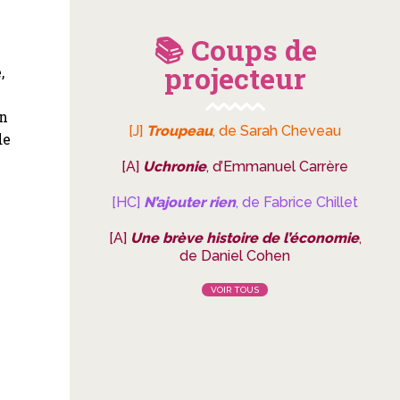
📚 Coups de
projecteur
,
en
[J]
Troupeau
, de Sarah Cheveau
de
[A]
Uchronie
, d’Emmanuel Carrère
[HC]
N’ajouter rien
, de Fabrice Chillet
[A]
Une brève histoire de l’économie
,
de Daniel Cohen
VOIR TOUS