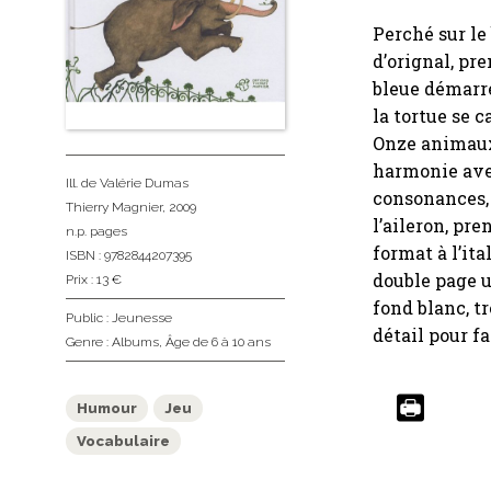
Perché sur le 
d’orignal, pr
bleue démarre
la tortue se 
Onze animaux
harmonie avec
Ill. de Valérie Dumas
consonances, 
Thierry Magnier
, 2009
l’aileron, pre
n.p. pages
format à l’it
ISBN : 9782844207395
double page u
Prix : 13 €
fond blanc, tr
Public :
Jeunesse
détail pour fa
Genre :
Albums
,
Âge de 6 à 10 ans
Humour
Jeu
Vocabulaire