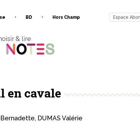
se
BD
Hors Champ
Espace Abo
oisir & lire
 en cavale
Bernadette
,
DUMAS Valérie