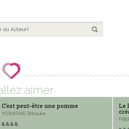
allez aimer
C’est peut-être une pomme
Le 
cré
YOSHITAKE Shinsuke
FRIE