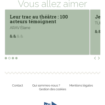
Vous allez aimer
Leur trac au théâtre : 100
Je c
acteurs témoignent
TUBE
ARAV Éliane
Contact
Qui sommes-nous ?
Mentions légales
Gestion des cookies