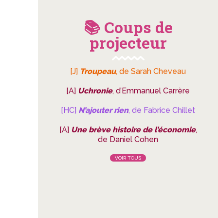
📚 Coups de
projecteur
[J]
Troupeau
, de Sarah Cheveau
[A]
Uchronie
, d’Emmanuel Carrère
[HC]
N’ajouter rien
, de Fabrice Chillet
[A]
Une brève histoire de l’économie
,
de Daniel Cohen
VOIR TOUS