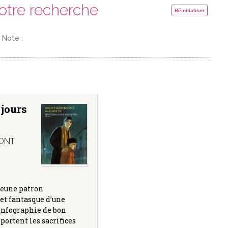
votre recherche
Réinitialiser
Note :
jours
e
ONT
 jeune patron
et fantasque d’une
infographie de bon
portent les sacrifices