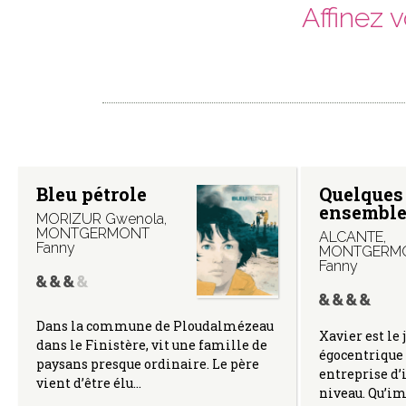
Affinez 
Bleu pétrole
Quelques 
ensembl
MORIZUR Gwenola
,
MONTGERMONT
ALCANTE
,
Fanny
MONTGERM
Fanny
Dans la commune de Ploudalmézeau
Xavier est le
dans le Finistère, vit une famille de
égocentrique 
paysans presque ordinaire. Le père
entreprise d’
vient d’être élu…
niveau. Qu’im