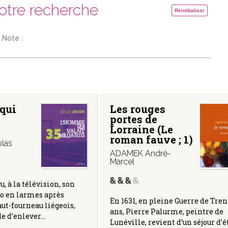
votre recherche
Réinitialiser
Note :
qui
Les rouges
portes de
Lorraine (Le
roman fauve ; 1)
las
ADAMEK André-
Marcel
u, à la télévision, son
io en larmes après
En 1631, en pleine Guerre de Tren
aut-fourneau liégeois,
ans, Pierre Palurme, peintre de
de d’enlever…
Lunéville, revient d’un séjour d’