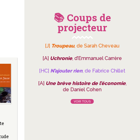
📚 Coups de
projecteur
[J]
Troupeau
, de Sarah Cheveau
[A]
Uchronie
, d’Emmanuel Carrère
[HC]
N’ajouter rien
, de Fabrice Chillet
[A]
Une brève histoire de l’économie
,
de Daniel Cohen
VOIR TOUS
te
étude