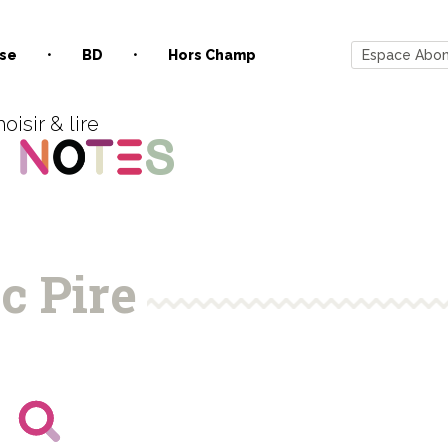
se
BD
Hors Champ
Espace Abo
oisir & lire
c Pire