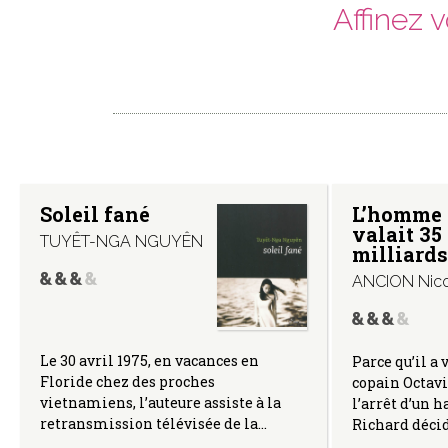
Affinez 
Soleil fané
L’homme 
valait 35
TUYÊT-NGA NGUYÊN
milliards
ANCION Nico
Le 30 avril 1975, en vacances en
Parce qu’il a v
Floride chez des proches
copain Octav
vietnamiens, l’auteure assiste à la
l’arrêt d’un h
retransmission télévisée de la…
Richard déci