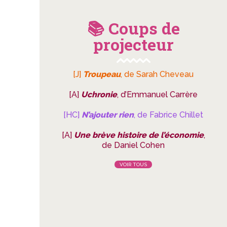
📚 Coups de
projecteur
[J]
Troupeau
, de Sarah Cheveau
[A]
Uchronie
, d’Emmanuel Carrère
[HC]
N’ajouter rien
, de Fabrice Chillet
[A]
Une brève histoire de l’économie
,
de Daniel Cohen
VOIR TOUS