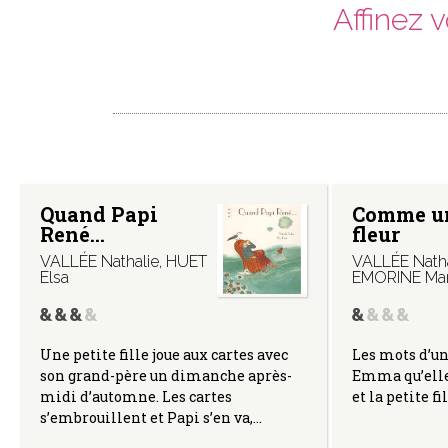
Affinez 
Quand Papi
Comme u
René…
fleur
VALLÉE Nathalie
,
HUET
VALLÉE Natha
Elsa
EMORINE Mari
Une petite fille joue aux cartes avec
Les mots d’un
son grand-père un dimanche après-
Emma qu’elle 
midi d’automne. Les cartes
et la petite f
s’embrouillent et Papi s’en va,…