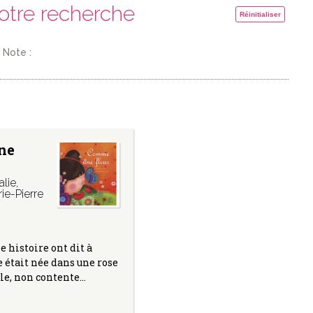
votre recherche
Réinitialiser
Note :
ne
lie
,
e-Pierre
e histoire ont dit à
était née dans une rose
ille, non contente…