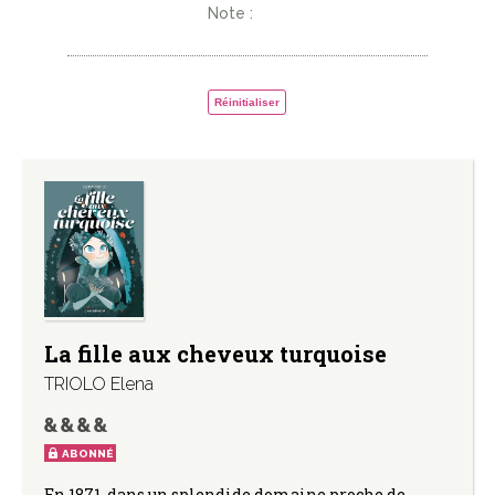
Note :
Réinitialiser
La fille aux cheveux turquoise
TRIOLO Elena
ABONNÉ
En 1871, dans un splendide domaine proche de