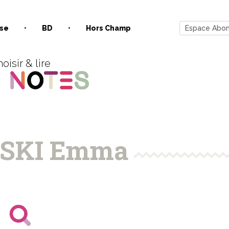
se
BD
Hors Champ
Espace Abo
oisir & lire
VSKI Emma