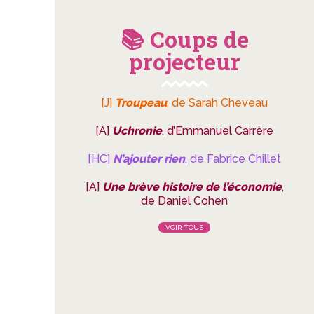
📚 Coups de
projecteur
[J]
Troupeau
, de Sarah Cheveau
[A]
Uchronie
, d’Emmanuel Carrère
[HC]
N’ajouter rien
, de Fabrice Chillet
[A]
Une brève histoire de l’économie
,
de Daniel Cohen
VOIR TOUS