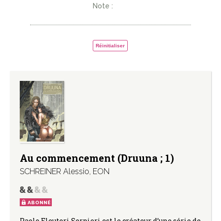
Note :
Réinitialiser
Au commencement (Druuna ; 1)
SCHREINER Alessio
,
EON
ABONNÉ
Paolo Eleuteri Serpieri est le créateur d’une série de