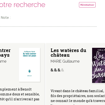
votre recherche
Réinitialiser
Note :
ntrer
Les watères du
pays
château
aume
MARIE Guillaume
 amplement à Benoît
Vivant dans le château familial, 
homme doux et sensible,
fils des propriétaires, non scolar
 tôt qu’il n’arriverait pas
ne connait le monde qu’à travers