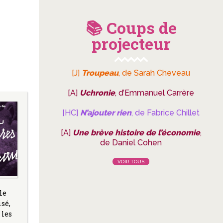
📚 Coups de
projecteur
[J]
Troupeau
, de Sarah Cheveau
[A]
Uchronie
, d’Emmanuel Carrère
[HC]
N’ajouter rien
, de Fabrice Chillet
[A]
Une brève histoire de l’économie
,
de Daniel Cohen
VOIR TOUS
le
isé,
 les