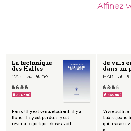
Affinez 
La tectonique
Je vais e
des Halles
dans un 
MARIE Guillaume
MARIE Guill
ABONNÉ
ABONNÉ
Paris ! Il y est venu, étudiant, il y a
Vivre suffit
flâné, il s’y est perdu, il y est
Labre, jeune 
revenu : « quelque chose avait…
qui a su assez
à…