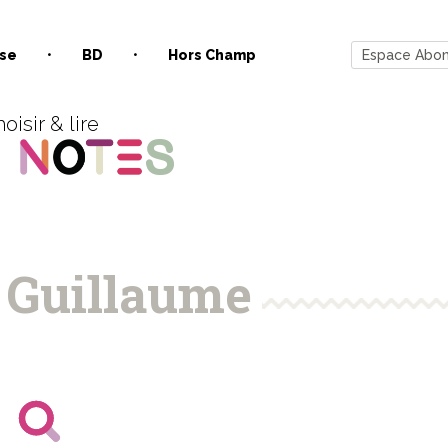
se
BD
Hors Champ
Espace Abo
oisir & lire
Guillaume