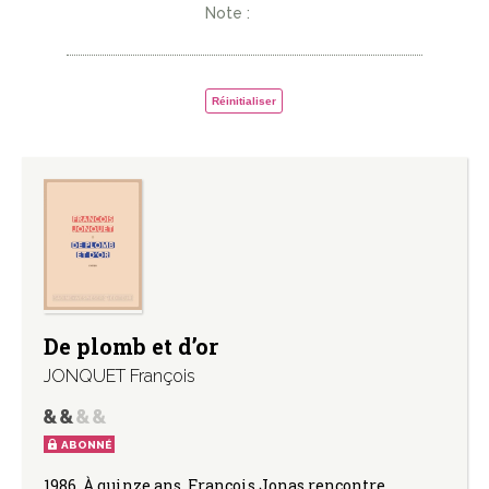
Note :
Réinitialiser
De plomb et d’or
JONQUET François
ABONNÉ
1986. À quinze ans, François Jonas rencontre