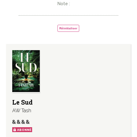
Note :
Réinitialiser
Le Sud
AW Tash
ABONNÉ