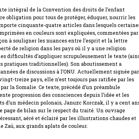
exte intégral de la Convention des droits de l’enfant
re obligation pour tous de protéger, éduquer, nourrir les
omporte cinquante-quatre articles dans lesquels certaine
imprimées en couleurs sont expliquées, commentées par
çon à souligner les nuances entre l’esprit et la lettre
erté de religion dans les pays où il y a une religion
 les difficultés d’appliquer scrupuleusement le texte (ain
s pratiques traditionnelles). Son aboutissement a
années de discussions à l’ONU. Actuellement signée pa
ingt-treize pays, elle n’est toujours pas ratifiée par les
 par la Somalie. Ce texte, précédé d’un préambule
ente progression des consciences depuis l’idée et les
ts d’un médecin polonais, Januzc Korczak, il y a cent ans
ne page de bilan sur le respect du traité. Un ouvrage
éressant, aéré et éclairé par les illustrations chaudes et
de Zaü, aux grands aplats de couleur.