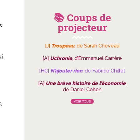
📚 Coups de
projecteur
s
[J]
Troupeau
, de Sarah Cheveau
si
[A]
Uchronie
, d’Emmanuel Carrère
[HC]
N’ajouter rien
, de Fabrice Chillet
r
[A]
Une brève histoire de l’économie
,
de Daniel Cohen
VOIR TOUS
,