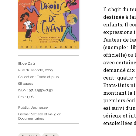
Il s’agit du t
destinée à fai
enfants. Il c
expressions 
l’auteur de fa
(exemple : lib
officielle) ou
avec certaine
Ill. de Zaü
demandé dix 
Rue du Monde
, 2009
cent- quatre-v
Collection :
Texte et plus
68 pages
États-Unis ni
ISBN : 9782355040856
montrant la l
Prix : 17 €
premiers écri
est suivi d’u
Public :
Jeunesse
Genre :
Société et Religion
,
sérieux et int
Documentaires
ensoleillées 