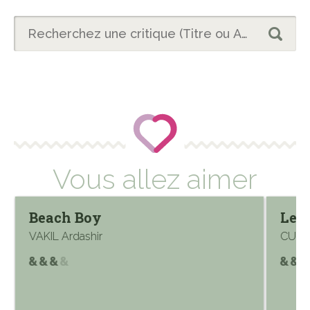
Vous allez aimer
Beach Boy
Les
VAKIL Ardashir
CUSK 