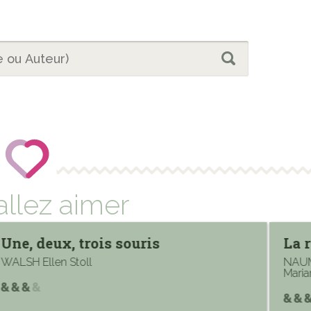
allez aimer
Une, deux, trois souris
La 
WALSH Ellen Stoll
NAUM
Mari