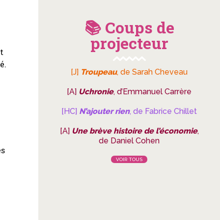
📚 Coups de
projecteur
t
é.
[J]
Troupeau
, de Sarah Cheveau
[A]
Uchronie
, d’Emmanuel Carrère
[HC]
N’ajouter rien
, de Fabrice Chillet
[A]
Une brève histoire de l’économie
,
de Daniel Cohen
es
VOIR TOUS