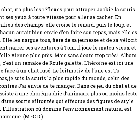
chat, n’a plus les réflexes pour attraper Jackie la souris.
nt ses yeux à toute vitesse pour aller se cacher. En
ilieu des champs, elle croise le renard, puis le loup, et
Chacun aurait bien envie d’en faire son repas, mais elle es
. Elle les nargue tous, fière de sa jeunesse et de sa vélocit
ent narrer ses aventures à Tom, il joue le matou vieux et
’elle vienne plus près. Mais sans doute trop près! Album
 c’est un remake de Roule galette. L’héroïne est ici une
e face à un chat rusé. Le leitmotiv de l’une est Tu
as, je suis la souris la plus rapide du monde, celui des
ntrés J’ai envie de te manger. Dans ce jeu du chat et de
 assiste à une chorégraphie d’animaux plus ou moins lest
 d’une souris effrontée qui effectue des figures de style
. L’illustration où domine l’environnement naturel est
namique. (M.-C.D.)