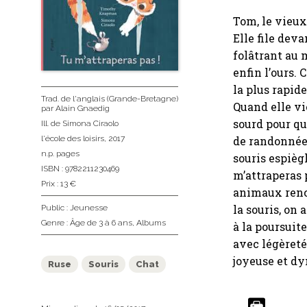
Tom, le vieux 
Elle file deva
folâtrant au m
enfin l’ours. 
la plus rapide
Trad. de l'anglais (Grande-Bretagne)
Quand elle vi
par Alain Gnaedig
sourd pour qu
Ill. de Simona Ciraolo
l'école des loisirs
, 2017
de randonnée,
n.p. pages
souris espiègl
ISBN : 9782211230469
m’attraperas p
Prix : 13 €
animaux renco
la souris, on
Public :
Jeunesse
Genre :
Âge de 3 à 6 ans
,
Albums
à la poursuite
avec légèreté
joyeuse et dy
Ruse
Souris
Chat