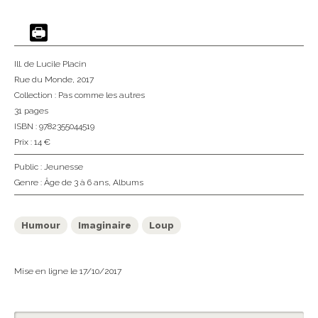
Ill. de Lucile Placin
Rue du Monde
, 2017
Collection :
Pas comme les autres
31 pages
ISBN : 9782355044519
Prix : 14 €
Public :
Jeunesse
Genre :
Âge de 3 à 6 ans
,
Albums
Humour
Imaginaire
Loup
Mise en ligne le 17/10/2017