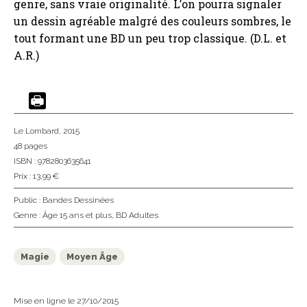
genre, sans vraie originalité. L’on pourra signaler
un dessin agréable malgré des couleurs sombres, le
tout formant une BD un peu trop classique. (D.L. et
A.R.)
Le Lombard
, 2015
48 pages
ISBN : 9782803635641
Prix : 13,99 €
Public :
Bandes Dessinées
Genre :
Âge 15 ans et plus
,
BD Adultes
Magie
Moyen Âge
Mise en ligne le 27/10/2015