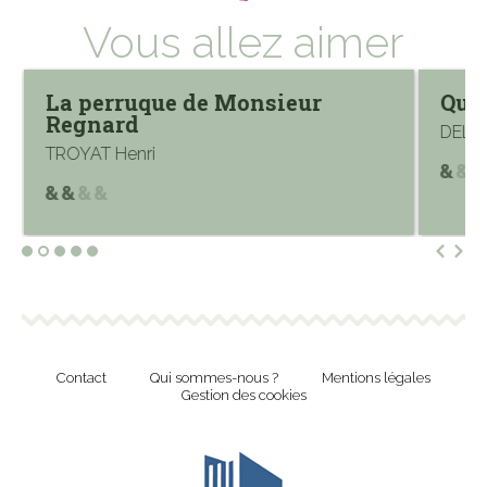
Vous allez aimer
La perruque de Monsieur
Qui
Regnard
DELER
TROYAT Henri
Contact
Qui sommes-nous ?
Mentions légales
Gestion des cookies