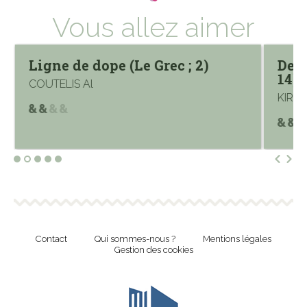
Vous allez aimer
Ligne de dope (Le Grec ; 2)
Deui
14)
COUTELIS Al
KIRKM
Contact
Qui sommes-nous ?
Mentions légales
Gestion des cookies