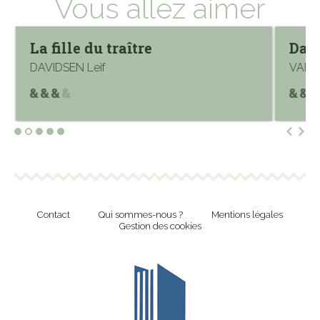
Vous allez aimer
La fille du traître
Dans
DAVIDSEN Leif
VARG
Contact
Qui sommes-nous ?
Mentions légales
Gestion des cookies