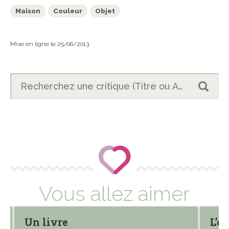
Maison
Couleur
Objet
Mise en ligne le 25/06/2013
Vous allez aimer
Un livre
L’oi