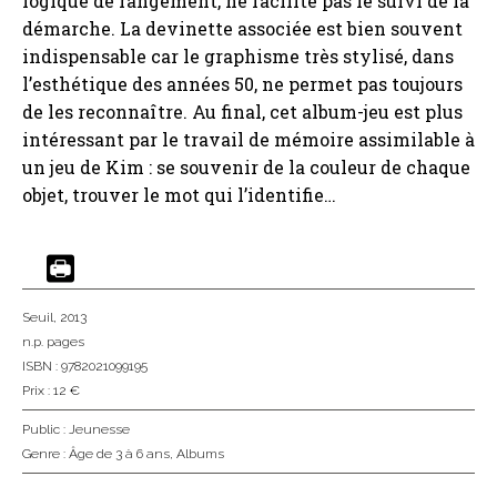
logique de rangement, ne facilite pas le suivi de la
démarche. La devinette associée est bien souvent
indispensable car le graphisme très stylisé, dans
l’esthétique des années 50, ne permet pas toujours
de les reconnaître. Au final, cet album-jeu est plus
intéressant par le travail de mémoire assimilable à
un jeu de Kim : se souvenir de la couleur de chaque
objet, trouver le mot qui l’identifie…
Seuil
, 2013
n.p. pages
ISBN : 9782021099195
Prix : 12 €
Public :
Jeunesse
Genre :
Âge de 3 à 6 ans
,
Albums