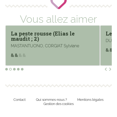
Vous allez aimer
La peste rousse (Elias le
Les 
maudit ; 2)
DUFAU
MASTANTUONO, CORGIAT Sylviane
Contact
Qui sommes-nous ?
Mentions légales
Gestion des cookies