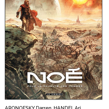
ARONOFSKY Darren
,
HANDEL Ari
,