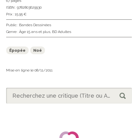
67 pages
ISBN : 9782803629930
Prix : 15,95 €
Public :
Bandes Dessinées
Genre :
Âge 15 ans et plus
,
BD Adultes
Épopée
Noé
Mise en ligne le 08/11/2011