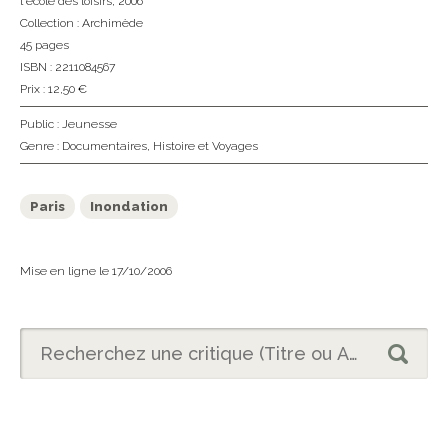
l'école des loisirs
, 2006
Collection :
Archimède
45 pages
ISBN : 2211084567
Prix : 12,50 €
Public :
Jeunesse
Genre :
Documentaires
,
Histoire et Voyages
Paris
Inondation
Mise en ligne le 17/10/2006