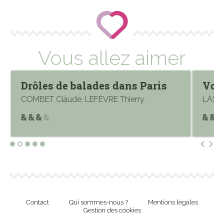
Vous allez aimer
Drôles de balades dans Paris
Voya
COMBET Claude, LEFÈVRE Thierry
LASSE
Contact
Qui sommes-nous ?
Mentions légales
Gestion des cookies