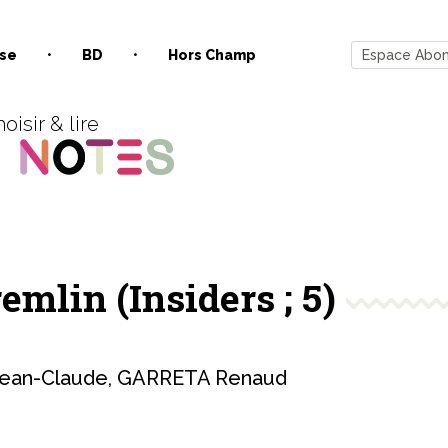
se
BD
Hors Champ
Espace Abo
oisir & lire
remlin (Insiders ; 5)
ean-Claude
,
GARRETA Renaud