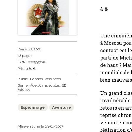
& &
Une cinquième
à Moscou pour
contact est le
Dargaud
, 2006
48 pages
parti de Mich
ISBN : 2205057618
de haut ? Mai
Prix : 9,80 €
mondiale de l
bien mauvaise
Public :
Bandes Dessinées
Genre :
Âge 15 ans et plus
,
BD
Adultes
Un grand clas
invulnérable
retours en ar
Espionnage
Aventure
reprise chron
venant en con
Mise en ligne le 23/01/2007
réalisation d