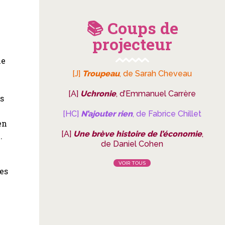
📚 Coups de
projecteur
ne
[J]
Troupeau
, de Sarah Cheveau
[A]
Uchronie
, d’Emmanuel Carrère
us
[HC]
N’ajouter rien
, de Fabrice Chillet
en
[A]
Une brève histoire de l’économie
,
.
de Daniel Cohen
VOIR TOUS
es