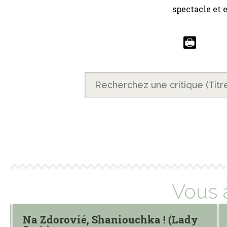
spectacle et 
Vous 
Na Zdorovié, Shaniouchka ! (Lady