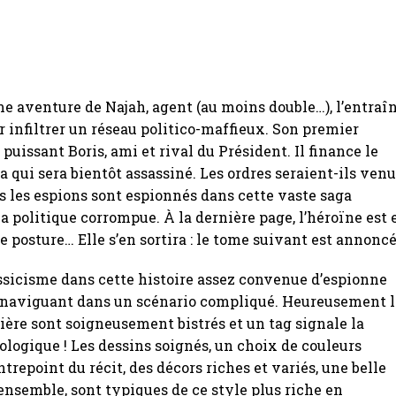
 aventure de Najah, agent (au moins double…), l’entraî
 infiltrer un réseau politico-maffieux. Son premier
 puissant Boris, ami et rival du Président. Il finance le
a qui sera bientôt assassiné. Les ordres seraient-ils ven
s les espions sont espionnés dans cette vaste saga
a politique corrompue. À la dernière page, l’héroïne est 
 posture… Elle s’en sortira : le tome suivant est annoncé
sicisme dans cette histoire assez convenue d’espionne
 naviguant dans un scénario compliqué. Heureusement l
rière sont soigneusement bistrés et un tag signale la
ologique ! Les dessins soignés, un choix de couleurs
trepoint du récit, des décors riches et variés, une belle
’ensemble, sont typiques de ce style plus riche en