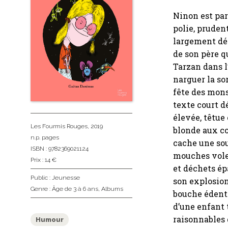
Ninon est par
polie, pruden
largement dém
de son père q
Tarzan dans l
narguer la sor
fête des mons
texte court d
élevée, têtue 
Les Fourmis Rouges
, 2019
blonde aux co
n.p. pages
cache une sou
ISBN : 9782369021124
mouches volet
Prix : 14 €
et déchets ép
Public :
Jeunesse
son explosion
Genre :
Âge de 3 à 6 ans
,
Albums
bouche édenté
d’une enfant 
raisonnables d
Humour