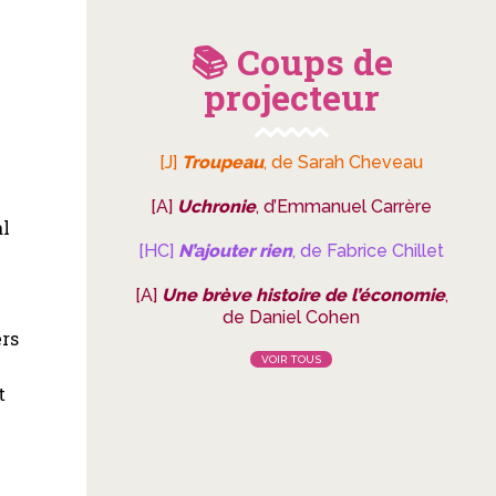
📚 Coups de
projecteur
[J]
Troupeau
, de Sarah Cheveau
[A]
Uchronie
, d’Emmanuel Carrère
al
[HC]
N’ajouter rien
, de Fabrice Chillet
[A]
Une brève histoire de l’économie
,
de Daniel Cohen
ers
VOIR TOUS
t
t