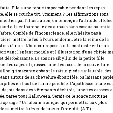
faite. Elle a une tenue impeccable pendant les repas :
te, elle se couche tôt. Vraiment ? Ces affirmations sont
enties par l’illustration, en témoigne l’attitude affolée
uand elle enfourche le deux-roues sans casque ou imite
’arbre. Comble de l’inconscience, elle n’hésite pas à
cière, mettre le feu à l’ours endormi, être la reine de la
tres réunis. L’humour repose sur le contraste entre un
écrivant l’enfant modèle et l‘illustration d’une chipie m
et désobéissante. Le sourire sibyllin de la petite fille
uettes sages et grosses lunettes roses de la couverture
illon grimaçante gobant le raisin pieds sur la table, des
ant autour de sa chevelure ébouriffée, ou laissant papi
arpillés en haut de l’arbre perchée. L’apothéose finale es
 de joie dans des vêtements déchirés, lunettes cassées e
e, parée pour Halloween. Serait-ce le songe nocturne
trop sage ? Un album ironique qui permettra aux plus
e se mettre à rêver de braver l’interdit. (A.T.)