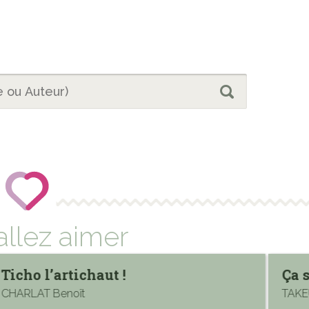
allez aimer
Ticho l’artichaut !
Ça 
CHARLAT Benoît
TAKE