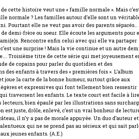
e de cette histoire veut une « famille normale ». Mais c’es
lle normale ? Les familles autour d’elle sont un véritabl
i. Pourtant elle ne veut pas avoir des parents séparés…
de demi-frère ou soeur. Elle écoute les arguments pour 
 ami(e)s. Rencontre enfin celui avec qui elle va partager
 c’est une surprise ! Mais la vie continue et un autre dem
ile…. Troisième titre de cette série qui met joyeusement e
de de copains pour parler du quotidien et des
s des enfants à travers des « premières fois ». L’album
t joue la carte de la bonne humeur, surtout grâce aux
 légères et expressives qui font tellement bien ressentir
ui traversent les enfants. Le texte court est facile à lir
s lecteurs, bien épaulé par les illustrations sans surchar
on est juste, drôle, enlevé, c’est un vrai bonheur de lectur
 gâteau, il n’y a pas de morale appuyée. Un duo d’auteur et
 talentueux qui ne se prend pas au sérieux et qui sait parl
 aux jeunes enfants. (A.E.)