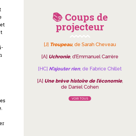
t
📚 Coups de
e
projecteur
 et
et
[J]
Troupeau
, de Sarah Cheveau
i-
n
[A]
Uchronie
, d’Emmanuel Carrère
[HC]
N’ajouter rien
, de Fabrice Chillet
[A]
Une brève histoire de l’économie
,
de Daniel Cohen
e
VOIR TOUS
ges
e.
er