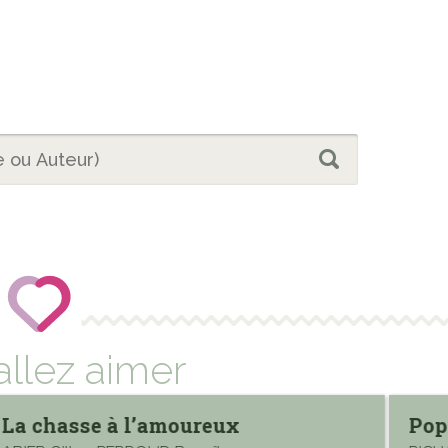
allez aimer
La chasse à l’amoureux
Pop