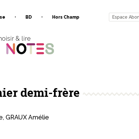
se
BD
Hors Champ
Espace Abo
oisir & lire
er demi-frère
e
,
GRAUX Amélie