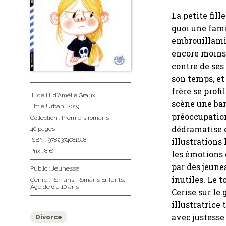
La petite fill
quoi une fami
embrouillamin
encore moins 
contre de ses
son temps, et
frère se prof
Ill. de ill. d'Amélie Graux
scène une ban
Little Urban
, 2019
préoccupation
Collection :
Premiers romans
dédramatise e
40 pages
ISBN : 9782374081618
illustrations
Prix : 8 €
les émotions q
par des jeune
Public :
Jeunesse
inutiles. Le t
Genre :
Romans
,
Romans Enfants
,
Âge de 6 à 10 ans
Cerise sur le
illustratrice
avec justesse
Divorce