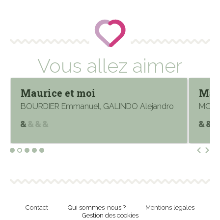
Vous allez aimer
Maurice et moi
Ma 
BOURDIER Emmanuel, GALINDO Alejandro
MORE
Contact
Qui sommes-nous ?
Mentions légales
Gestion des cookies