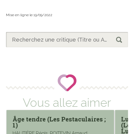
Mise en ligne le 19/09/2022
Vous allez aimer
Âge tendre (Les Pestaculaires ;
Luc
1)
(Les
Luck
HAUTIÈRE Régis, POITEVIN Arnaud