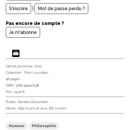
S'inscrire
|
Mot de passe perdu ?
Pas encore de compte ?
Je m'abonne
Glénat jeunesse
, 2022
Collection :
Tchô ! La collec…
48 pages
ISBN : 9782344047538
Prix : 14,50 €
Public :
Bandes Dessinées
Genre :
Âge 10 ans et plus
,
BD Juniors
Humour
Philosophie