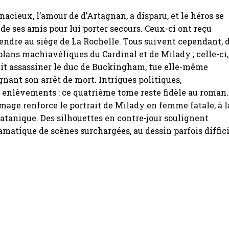
acieux, l’amour de d’Artagnan, a disparu, et le héros se
de ses amis pour lui porter secours. Ceux-ci ont reçu
 rendre au siège de La Rochelle. Tous suivent cependant, 
s plans machiavéliques du Cardinal et de Milady ; celle-ci,
ait assassiner le duc de Buckingham, tue elle-même
gnant son arrêt de mort. Intrigues politiques,
enlèvements : ce quatrième tome reste fidèle au roman.
’image renforce le portrait de Milady en femme fatale, à l
satanique. Des silhouettes en contre-jour soulignent
ramatique de scènes surchargées, au dessin parfois diffic