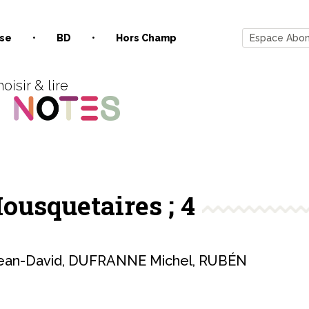
se
BD
Hors Champ
Espace Abo
oisir & lire
ousquetaires ; 4
an-David
,
DUFRANNE Michel
,
RUBÉN