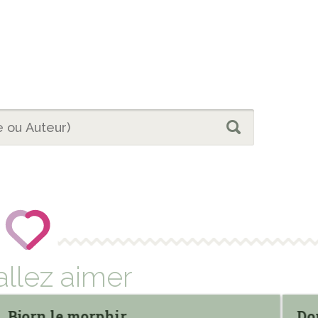
allez aimer
Bjorn le morphir
Dom