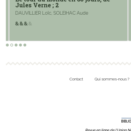
Jules Verne ; 2
DAUVILLIER Loïc, SOLEIHAC Aude
Contact
Qui sommes-nous ?
Revue en ligne de l'Union Na