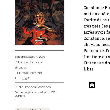
Constance Bon
met en quête 
l’ordre de se
très près, le
après avoir f
Constance, si
chevauchées, 
Par contre, l
frontière du 
Éditions Delcourt
, 2010
l’intensité d
Collection :
Ex-Libris
48 pages
à lire.
ISBN : 9782756015361
Prix : 9,95 €
Public :
Bandes Dessinées
Genre :
Âge 10 ans et plus
,
BD
Juniors