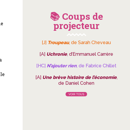
📚 Coups de
projecteur
de
[J]
Troupeau
, de Sarah Cheveau
[A]
Uchronie
, d’Emmanuel Carrère
a
[HC]
N’ajouter rien
, de Fabrice Chillet
ile
[A]
Une brève histoire de l’économie
,
de Daniel Cohen
VOIR TOUS