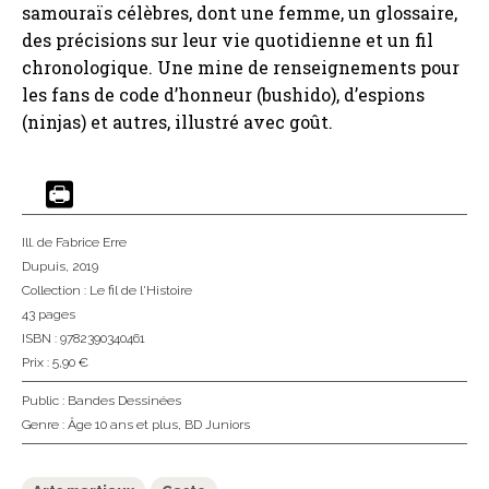
samouraïs célèbres, dont une femme, un glossaire,
des précisions sur leur vie quotidienne et un fil
chronologique. Une mine de renseignements pour
les fans de code d’honneur (bushido), d’espions
(ninjas) et autres, illustré avec goût.
Ill. de Fabrice Erre
Dupuis
, 2019
Collection :
Le fil de l'Histoire
43 pages
ISBN : 9782390340461
Prix : 5,90 €
Public :
Bandes Dessinées
Genre :
Âge 10 ans et plus
,
BD Juniors