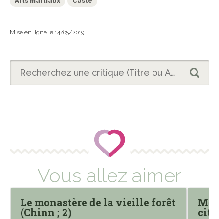
Arts martiaux
Caste
Mise en ligne le 14/05/2019
Vous allez aimer
Le monastère de la vieille forêt
Mena
(Chinn ; 2)
cité