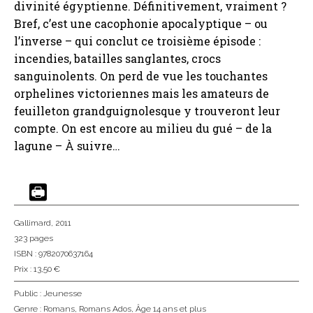
divinité égyptienne. Définitivement, vraiment ?
Bref, c’est une cacophonie apocalyptique – ou
l’inverse – qui conclut ce troisième épisode :
incendies, batailles sanglantes, crocs
sanguinolents. On perd de vue les touchantes
orphelines victoriennes mais les amateurs de
feuilleton grandguignolesque y trouveront leur
compte. On est encore au milieu du gué – de la
lagune – À suivre…
Gallimard
, 2011
323 pages
ISBN : 9782070637164
Prix : 13,50 €
Public :
Jeunesse
Genre :
Romans
,
Romans Ados
,
Âge 14 ans et plus