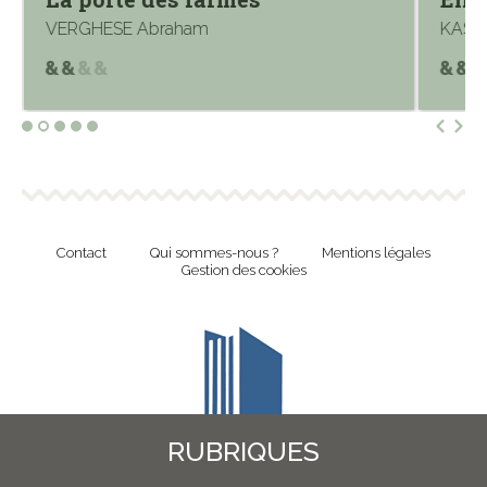
VERGHESE Abraham
KASIS
Contact
Qui sommes-nous ?
Mentions légales
Gestion des cookies
RUBRIQUES
Revue en ligne de l'Union Nationale Culture et Bibliothèques Pour Tous