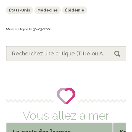
États-Unis
Médecine
Épidémie
Mise en ligne le 30/03/2006
Vous allez aimer
La porte des larmes
En 