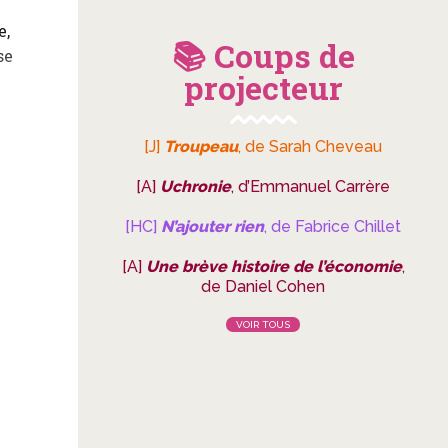
e,
📚 Coups de
se
projecteur
[J]
Troupeau
, de Sarah Cheveau
[A]
Uchronie
, d’Emmanuel Carrère
[HC]
N’ajouter rien
, de Fabrice Chillet
[A]
Une brève histoire de l’économie
,
de Daniel Cohen
VOIR TOUS