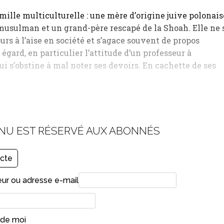
mille multiculturelle : une mère d’origine juive polonais
musulman et un grand-père rescapé de la Shoah. Elle ne 
urs à l’aise en société et s’agace souvent de propos
 égard, en particulier l’attitude d’un professeur à
qui s’obstine à mal noter ses devoirs. En cachette de ses
…
NU EST RÉSERVÉ AUX ABONNÉS
cte
eur ou adresse e-mail
 de moi