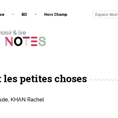
se
BD
Hors Champ
Espace Abo
oisir & lire
 les petites choses
ude
,
KHAN Rachel