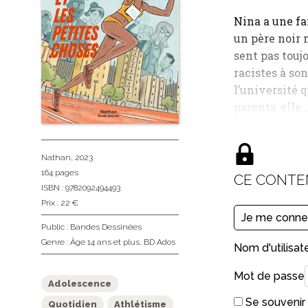
Nina a une fa
un père noir 
sent pas toujo
racistes à son
l’université 
parents, elle
Nathan
, 2023
164 pages
CE CONTE
ISBN : 9782092494493
Prix : 22 €
Je me conne
Public :
Bandes Dessinées
Genre :
Âge 14 ans et plus
,
BD Ados
Nom d'utilisat
Mot de passe
Adolescence
Se souvenir
Quotidien
Athlétisme